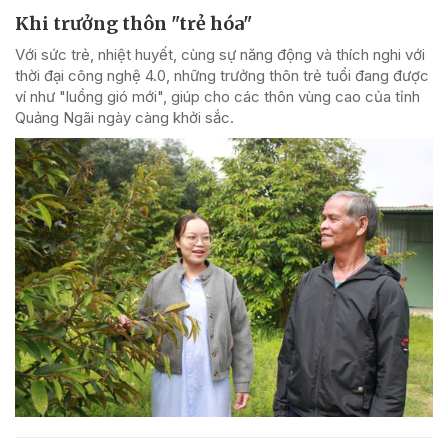
Khi trưởng thôn "trẻ hóa"
Với sức trẻ, nhiệt huyết, cùng sự năng động và thích nghi với
thời đại công nghệ 4.0, những trưởng thôn trẻ tuổi đang được
ví như "luồng gió mới", giúp cho các thôn vùng cao của tỉnh
Quảng Ngãi ngày càng khởi sắc.