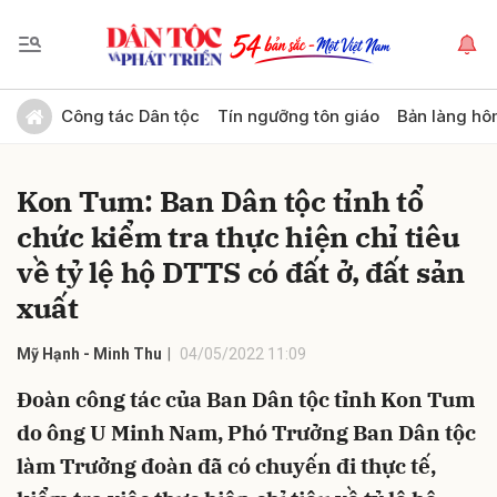
Gửi bình luận
Công tác Dân tộc
Tín ngưỡng tôn giáo
Bản làng hô
Kon Tum: Ban Dân tộc tỉnh tổ
chức kiểm tra thực hiện chỉ tiêu
về tỷ lệ hộ DTTS có đất ở, đất sản
xuất
Hủy
Gửi
Mỹ Hạnh - Minh Thu
04/05/2022 11:09
Đoàn công tác của Ban Dân tộc tỉnh Kon Tum
do ông U Minh Nam, Phó Trưởng Ban Dân tộc
làm Trưởng đoàn đã có chuyến đi thực tế,