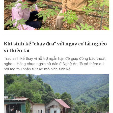
Khi sinh kế "chạy đua" với nguy cơ tái nghèo
vì thiên tai
Trao sinh kế thay vì hỗ trợ ngắn hạn để giúp đồng bào thoát
nghèo. Hàng chục nghìn hộ dân ở Nghệ An đã có thêm cơ
hội tạo thu nhập từ các mô hình sinh kế.