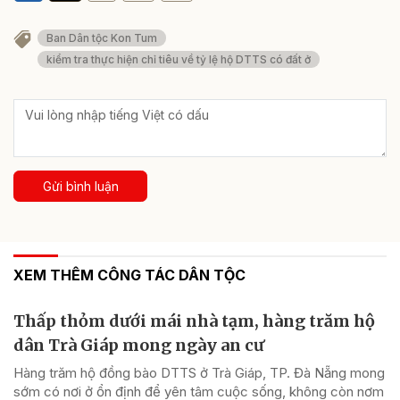
Ban Dân tộc Kon Tum
kiểm tra thực hiện chỉ tiêu về tỷ lệ hộ DTTS có đất ở
Gửi bình luận
XEM THÊM CÔNG TÁC DÂN TỘC
Thấp thỏm dưới mái nhà tạm, hàng trăm hộ
dân Trà Giáp mong ngày an cư
Hàng trăm hộ đồng bào DTTS ở Trà Giáp, TP. Đà Nẵng mong
sớm có nơi ở ổn định để yên tâm cuộc sống, không còn nơm