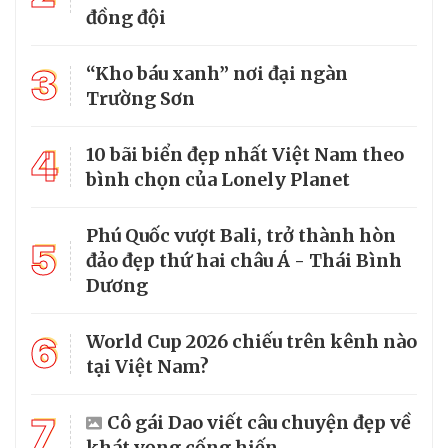
đồng đội
3
“Kho báu xanh” nơi đại ngàn
Trường Sơn
4
10 bãi biển đẹp nhất Việt Nam theo
bình chọn của Lonely Planet
Phú Quốc vượt Bali, trở thành hòn
5
đảo đẹp thứ hai châu Á - Thái Bình
Dương
6
World Cup 2026 chiếu trên kênh nào
tại Việt Nam?
7
Cô gái Dao viết câu chuyện đẹp về
khát vọng cống hiến