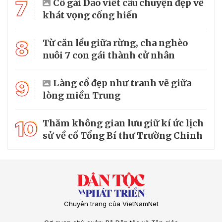
7
Cô gái Dao viết câu chuyện đẹp về
khát vọng cống hiến
8
Từ căn lều giữa rừng, cha nghèo
nuôi 7 con gái thành cử nhân
9
Làng cổ đẹp như tranh vẽ giữa
lòng miền Trung
10
Thăm không gian lưu giữ kí ức lịch
sử về cố Tổng Bí thư Trường Chinh
Chuyên trang của VietNamNet