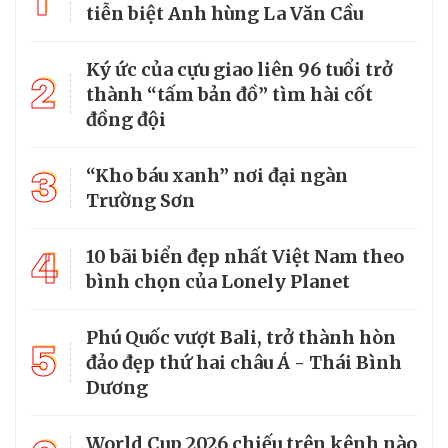
1
tiễn biệt Anh hùng La Văn Cầu
Ký ức của cựu giao liên 96 tuổi trở
2
thành “tấm bản đồ” tìm hài cốt
đồng đội
3
“Kho báu xanh” nơi đại ngàn
Trường Sơn
4
10 bãi biển đẹp nhất Việt Nam theo
bình chọn của Lonely Planet
Phú Quốc vượt Bali, trở thành hòn
5
đảo đẹp thứ hai châu Á - Thái Bình
Dương
World Cup 2026 chiếu trên kênh nào