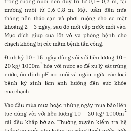
trong ruộng nuôi nên duy trì từ 0,1– 0,2 m, tại
mương nuôi từ 0,6-0,8 m. Một tuần đến nửa
tháng nên tháo cạn và phơi ruộng cho se mặt
khoảng 2 – 3 ngày, sau đó mới cấp nước mới vào.
Mục đích giúp cua lột vỏ và phòng bệnh cho
chạch không bị các mầm bệnh tấn công.
Định kỳ 10 - 15 ngày dùng vôi với liều lượng 10 –
2
20 kg/ 1000m
hòa với nước ao để xử lý sát trùng
nước, ổn định pH ao nuôi và ngăn ngừa các loại
bệnh ký sinh làm ảnh hưởng đến sức khỏe
cua,chạch.
Vào đầu mùa mưa hoặc những ngày mưa bão liên
2
tục dùng vôi với liều lượng 10 – 20 kg/ 1000m
rải đều khắp bờ ao. Thường xuyên kiểm tra hệ
thống ao nuôi như kiểm tra cống thoát nước, lưới