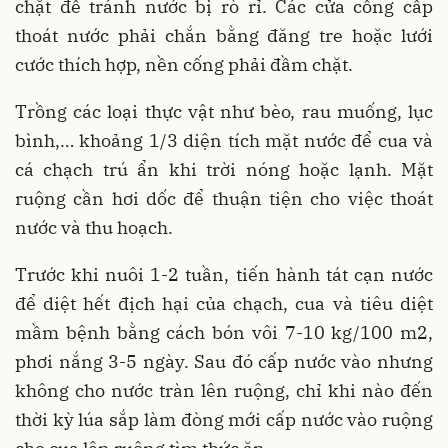
chặt để tránh nước bị rò rỉ. Các cửa cống cấp
thoát nước phải chắn bằng đăng tre hoặc lưới
cước thích hợp, nền cống phải đầm chặt.
Trồng các loại thực vật như bèo, rau muống, lục
bình,… khoảng 1/3 diện tích mặt nước để cua và
cá chạch trú ẩn khi trời nóng hoặc lạnh. Mặt
ruộng cần hơi dốc để thuận tiện cho việc thoát
nước và thu hoạch.
Trước khi nuôi 1-2 tuần, tiến hành tát cạn nước
để diệt hết địch hại của chạch, cua và tiêu diệt
mầm bệnh bằng cách bón vôi 7-10 kg/100 m2,
phơi nắng 3-5 ngày. Sau đó cấp nước vào nhưng
không cho nước tràn lên ruộng, chỉ khi nào đến
thời kỳ lúa sắp làm đòng mới cấp nước vào ruộng