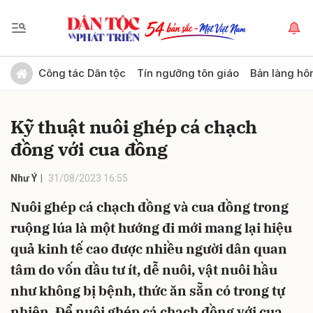
Gửi bình luận
Công tác Dân tộc
Tín ngưỡng tôn giáo
Bản làng hô
Kỹ thuật nuôi ghép cá chạch
đồng với cua đồng
Như Ý
31/08/2023 16:55
Nuôi ghép cá chạch đồng và cua đồng trong
Hủy
Gửi
ruộng lúa là một hướng đi mới mang lại hiệu
quả kinh tế cao được nhiều người dân quan
tâm do vốn đầu tư ít, dễ nuôi, vật nuôi hầu
như không bị bệnh, thức ăn sẵn có trong tự
nhiên. Để nuôi ghép cá chạch đồng với cua