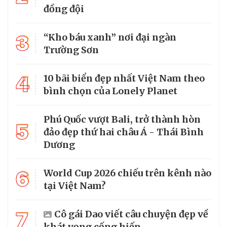
đồng đội
3
“Kho báu xanh” nơi đại ngàn
Trường Sơn
4
10 bãi biển đẹp nhất Việt Nam theo
bình chọn của Lonely Planet
Phú Quốc vượt Bali, trở thành hòn
5
đảo đẹp thứ hai châu Á - Thái Bình
Dương
6
World Cup 2026 chiếu trên kênh nào
tại Việt Nam?
7
Cô gái Dao viết câu chuyện đẹp về
khát vọng cống hiến