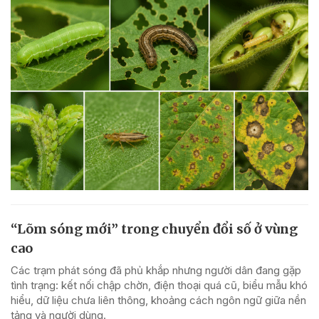
“Lõm sóng mới” trong chuyển đổi số ở vùng
cao
Các trạm phát sóng đã phủ khắp nhưng người dân đang gặp
tình trạng: kết nối chập chờn, điện thoại quá cũ, biểu mẫu khó
hiểu, dữ liệu chưa liên thông, khoảng cách ngôn ngữ giữa nền
tảng và người dùng.