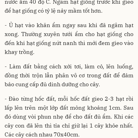
nước ấm 40 độ C. Ngâm hạt giống trước khi gieo
để hạt giống có tỷ lệ nảy mầm tốt hơn.
- Ủ hạt vào khăn ẩm ngay sau khi đã ngâm hạt
xong. Thường xuyên tưới ẩm cho hạt giống cho
đến khi hạt giống nứt nanh thì mới đem gieo vào
khay trồng.
- Làm đất bằng cách xới tơi, làm cỏ, lên luống,
đồng thời trộn lẫn phân vô cơ trong đất để đảm
bảo cung cấp đủ dinh dưỡng cho cây.
- Đào từng hốc đất, mỗi hốc đất gieo 2-3 hạt rồi
lấp lên trên một lớp đất mỏng khoảng 1cm. Sau
đó dùng vòi phun nhẹ để cho đất đủ ẩm. Khi các
cây con đã lên thì tỉa chỉ giữ lại 1 cây khỏe nhất.
Các cây cách nhau 70x40cm.