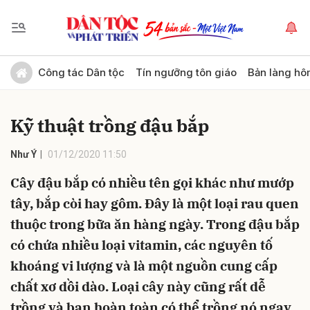
Gửi bình luận
Công tác Dân tộc
Tín ngưỡng tôn giáo
Bản làng hô
Kỹ thuật trồng đậu bắp
Như Ý
01/12/2020 11:50
Cây đậu bắp có nhiều tên gọi khác như mướp
tây, bắp còi hay gôm. Đây là một loại rau quen
Hủy
Gửi
thuộc trong bữa ăn hàng ngày. Trong đậu bắp
có chứa nhiều loại vitamin, các nguyên tố
khoáng vi lượng và là một nguồn cung cấp
chất xơ dồi dào. Loại cây này cũng rất dễ
trồng và bạn hoàn toàn có thể trồng nó ngay