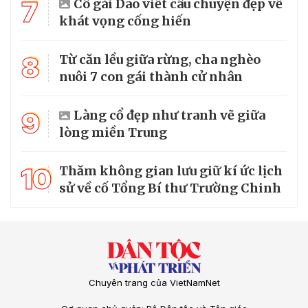
7
Cô gái Dao viết câu chuyện đẹp về
khát vọng cống hiến
8
Từ căn lều giữa rừng, cha nghèo
nuôi 7 con gái thành cử nhân
9
Làng cổ đẹp như tranh vẽ giữa
lòng miền Trung
10
Thăm không gian lưu giữ kí ức lịch
sử về cố Tổng Bí thư Trường Chinh
Chuyên trang của VietNamNet