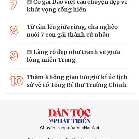
7
Cô gái Dao viết câu chuyện đẹp về
khát vọng cống hiến
8
Từ căn lều giữa rừng, cha nghèo
nuôi 7 con gái thành cử nhân
9
Làng cổ đẹp như tranh vẽ giữa
lòng miền Trung
10
Thăm không gian lưu giữ kí ức lịch
sử về cố Tổng Bí thư Trường Chinh
Chuyên trang của VietNamNet