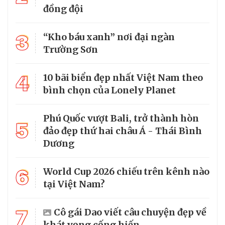
đồng đội
3
“Kho báu xanh” nơi đại ngàn
Trường Sơn
4
10 bãi biển đẹp nhất Việt Nam theo
bình chọn của Lonely Planet
Phú Quốc vượt Bali, trở thành hòn
5
đảo đẹp thứ hai châu Á - Thái Bình
Dương
6
World Cup 2026 chiếu trên kênh nào
tại Việt Nam?
7
Cô gái Dao viết câu chuyện đẹp về
khát vọng cống hiến