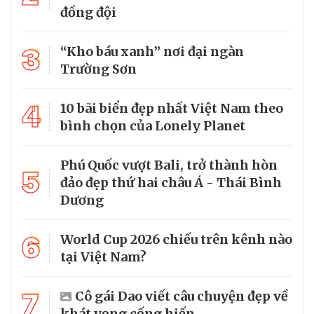
đồng đội
3
“Kho báu xanh” nơi đại ngàn
Trường Sơn
4
10 bãi biển đẹp nhất Việt Nam theo
bình chọn của Lonely Planet
Phú Quốc vượt Bali, trở thành hòn
5
đảo đẹp thứ hai châu Á - Thái Bình
Dương
6
World Cup 2026 chiếu trên kênh nào
tại Việt Nam?
7
Cô gái Dao viết câu chuyện đẹp về
khát vọng cống hiến