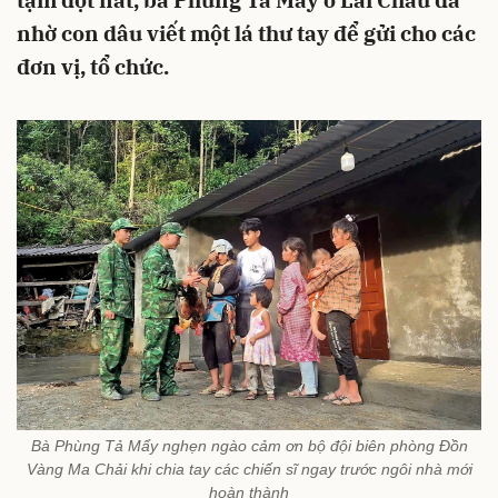
tạm dột nát, bà Phùng Tả Mẩy ở Lai Châu đã
nhờ con dâu viết một lá thư tay để gửi cho các
đơn vị, tổ chức.
Bà Phùng Tả Mẩy nghẹn ngào cảm ơn bộ đội biên phòng Đồn
Vàng Ma Chải khi chia tay các chiến sĩ ngay trước ngôi nhà mới
hoàn thành