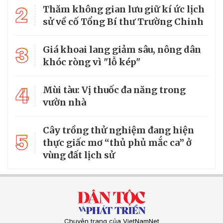
2
Thăm không gian lưu giữ kí ức lịch
sử về cố Tổng Bí thư Trường Chinh
3
Giá khoai lang giảm sâu, nông dân
khóc ròng vì "lỗ kép"
4
Mùi tàu: Vị thuốc đa năng trong
vườn nhà
Cây trồng thử nghiệm đang hiện
5
thực giấc mơ “thủ phủ mắc ca” ở
vùng đất lịch sử
Chuyên trang của VietNamNet