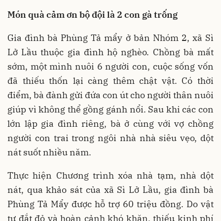
Món quà cảm ơn bộ đội là 2 con gà trống
Gia đình bà Phùng Tả mẩy ở bản Nhóm 2, xã Sì
Lở Lầu thuộc gia đình hộ nghèo. Chồng bà mất
sớm, một mình nuôi 6 người con, cuộc sống vốn
đã thiếu thốn lại càng thêm chật vật. Có thời
điểm, bà đành gửi đứa con út cho người thân nuôi
giúp vì không thể gồng gánh nổi. Sau khi các con
lớn lập gia đình riêng, bà ở cùng với vợ chồng
người con trai trong ngôi nhà nhà siêu vẹo, dột
nát suốt nhiều năm.
Thực hiện Chương trình xóa nhà tạm, nhà dột
nát, qua khảo sát của xã Sì Lở Lầu, gia đình bà
Phùng Tả Mẩy được hỗ trợ 60 triệu đồng. Do vật
tư đắt đỏ và hoàn cảnh khó khăn, thiếu kinh phí