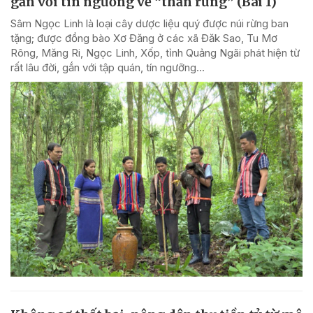
gắn với tín ngưỡng về “thần rừng” (Bài 1)
Sâm Ngọc Linh là loại cây dược liệu quý được núi rừng ban
tặng; được đồng bào Xơ Đăng ở các xã Đăk Sao, Tu Mơ
Rông, Măng Ri, Ngọc Linh, Xốp, tỉnh Quảng Ngãi phát hiện từ
rất lâu đời, gắn với tập quán, tín ngưỡng...