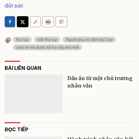
dột nát
thư tay
viết thư tay
Người phụ nữ dân tộc Dao
cảm ơn khi được hỗ trợ xây nhà mới
BÀI LIÊN QUAN
Dấu ấn từ một chủ trương
nhân văn
ĐỌC TIẾP