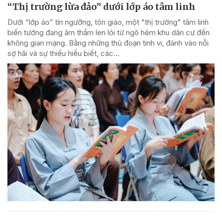
“Thị trường lừa đảo” dưới lớp áo tâm linh
Dưới “lớp áo” tín ngưỡng, tôn giáo, một "thị trường" tâm linh
biến tướng đang âm thầm len lỏi từ ngõ hẻm khu dân cư đến
không gian mạng. Bằng những thủ đoạn tinh vi, đánh vào nỗi
sợ hãi và sự thiếu hiểu biết, các...