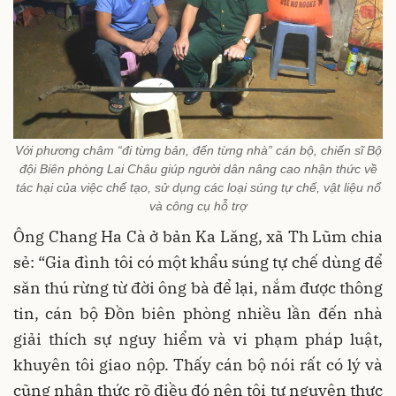
Với phương châm “đi từng bản, đến từng nhà” cán bộ, chiến sĩ Bộ
đội Biên phòng Lai Châu giúp người dân nâng cao nhận thức về
tác hại của việc chế tạo, sử dụng các loại súng tự chế, vật liệu nổ
và công cụ hỗ trợ
Ông Chang Ha Cà ở bản Ka Lăng, xã Th Lũm chia
sẻ: “Gia đình tôi có một khẩu súng tự chế dùng để
săn thú rừng từ đời ông bà để lại, nắm được thông
tin, cán bộ Đồn biên phòng nhiều lần đến nhà
giải thích sự nguy hiểm và vi phạm pháp luật,
khuyên tôi giao nộp. Thấy cán bộ nói rất có lý và
cũng nhận thức rõ điều đó nên tôi tự nguyện thực