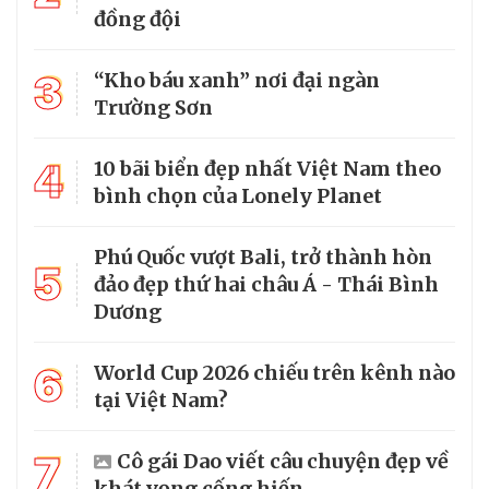
đồng đội
3
“Kho báu xanh” nơi đại ngàn
Trường Sơn
4
10 bãi biển đẹp nhất Việt Nam theo
bình chọn của Lonely Planet
Phú Quốc vượt Bali, trở thành hòn
5
đảo đẹp thứ hai châu Á - Thái Bình
Dương
6
World Cup 2026 chiếu trên kênh nào
tại Việt Nam?
7
Cô gái Dao viết câu chuyện đẹp về
khát vọng cống hiến