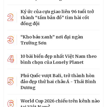
Ký ức của cựu giao liên 96 tuổi trở
2
thành “tấm bản đồ” tìm hài cốt
đồng đội
3
“Kho báu xanh” nơi đại ngàn
Trường Sơn
4
10 bãi biển đẹp nhất Việt Nam theo
bình chọn của Lonely Planet
Phú Quốc vượt Bali, trở thành hòn
5
đảo đẹp thứ hai châu Á - Thái Bình
Dương
6
World Cup 2026 chiếu trên kênh nào
tại Việt Nam?