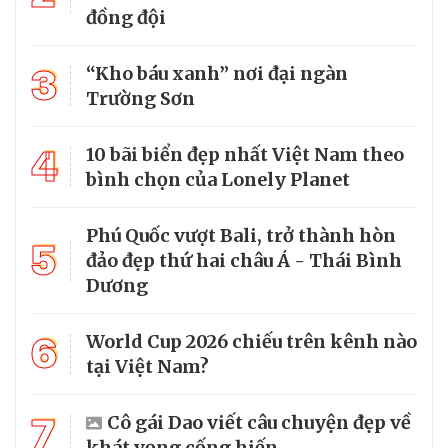
đồng đội
3
“Kho báu xanh” nơi đại ngàn
Trường Sơn
4
10 bãi biển đẹp nhất Việt Nam theo
bình chọn của Lonely Planet
Phú Quốc vượt Bali, trở thành hòn
5
đảo đẹp thứ hai châu Á - Thái Bình
Dương
6
World Cup 2026 chiếu trên kênh nào
tại Việt Nam?
7
Cô gái Dao viết câu chuyện đẹp về
khát vọng cống hiến