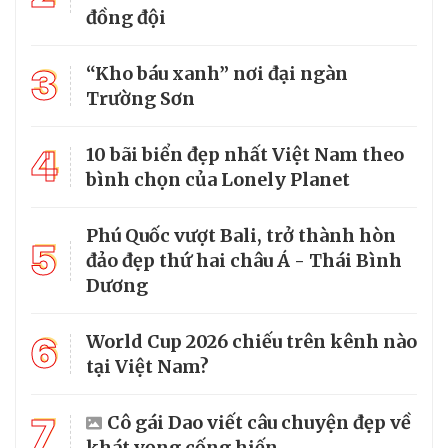
đồng đội
3
“Kho báu xanh” nơi đại ngàn
Trường Sơn
4
10 bãi biển đẹp nhất Việt Nam theo
bình chọn của Lonely Planet
Phú Quốc vượt Bali, trở thành hòn
5
đảo đẹp thứ hai châu Á - Thái Bình
Dương
6
World Cup 2026 chiếu trên kênh nào
tại Việt Nam?
7
Cô gái Dao viết câu chuyện đẹp về
khát vọng cống hiến