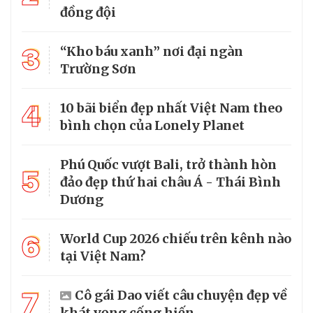
đồng đội
3
“Kho báu xanh” nơi đại ngàn
Trường Sơn
4
10 bãi biển đẹp nhất Việt Nam theo
bình chọn của Lonely Planet
Phú Quốc vượt Bali, trở thành hòn
5
đảo đẹp thứ hai châu Á - Thái Bình
Dương
6
World Cup 2026 chiếu trên kênh nào
tại Việt Nam?
7
Cô gái Dao viết câu chuyện đẹp về
khát vọng cống hiến