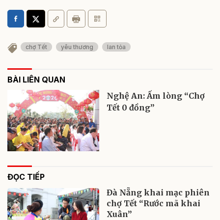
chợ Tết
yêu thương
lan tỏa
BÀI LIÊN QUAN
Nghệ An: Ấm lòng “Chợ
Tết 0 đồng”
ĐỌC TIẾP
Đà Nẵng khai mạc phiên
chợ Tết “Rước mã khai
Xuân”