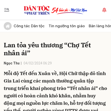
Gửi bình luận
Công tác Dân tộc
Tín ngưỡng tôn giáo
Bản làng hô
Lan tỏa yêu thương “Chợ Tết
nhân ái”
Ngọc Thu
04/02/2024 06:29
Mỗi độ Tết đến Xuân về, Hội Chữ thập đỏ tỉnh
Hủy
Gửi
Gia Lai cùng các mạnh thường quân tập
trung triển khai phong trào “Tết nhân ái” cho
người có hoàn cảnh khó khăn, nhằm huy
động mọi nguồn lực chăm lo, hỗ trợ đối tượng
yếu thế, người nghèo vùng DTTS được vui