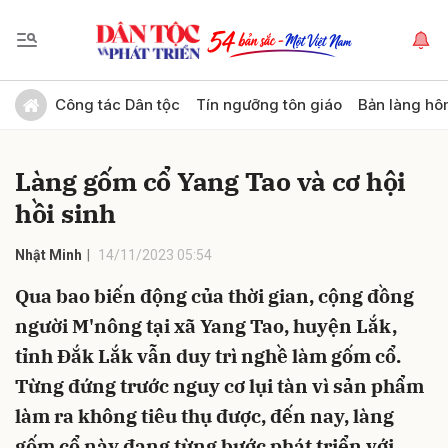
Gửi bình luận
Công tác Dân tộc
Tín ngưỡng tôn giáo
Bản làng hô
Làng gốm cổ Yang Tao và cơ hội
hồi sinh
Nhật Minh
14/11/2023 05:54
Qua bao biến động của thời gian, cộng đồng
Hủy
Gửi
người M'nông tại xã Yang Tao, huyện Lắk,
tỉnh Đắk Lắk vẫn duy trì nghề làm gốm cổ.
Từng đứng trước nguy cơ lụi tàn vì sản phẩm
làm ra không tiêu thụ được, đến nay, làng
gốm cổ này đang từng bước phát triển với