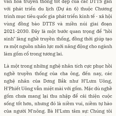
văn hóa truyền thống tốt đẹp của các DTTS gắn
với phát triển du lịch (Dự án 6) thuộc Chương
trình mục tiêu quốc gia phát triển kinh tế - xã hội
vùng đồng bào DTTS và miền núi giai đoạn
2021-2030. Đây là một bước quan trọng để "hồi
sinh" làng nghề truyền thống, đồng thời giúp tạo
ra một nguồn nhân lực mới năng động cho ngành
làm gốm cổ trong tương lai.
Là một trong những nghệ nhân tích cực phục hồi
nghề truyền thống của cha ông, đến nay, các
nghệ nhân của Dơng Bắk như H’Lưm Uông,
H’Phiết Uông vẫn miệt mài với gốm. Mặc dù nghề
gốm chưa mang lại thu nhập để cải thiện cuộc
sống tốt hơn, nhưng đó là niềm vui, niềm tự hào
của người M'nông. Bà H’Lưm tâm sự: Chúng tôi