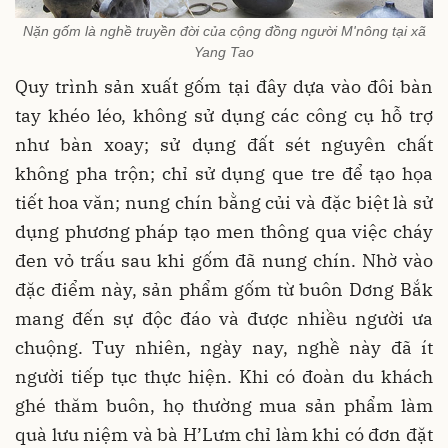
Nặn gốm là nghề truyền đời của cộng đồng người M'nông tại xã
Yang Tao
Quy trình sản xuất gốm tại đây dựa vào đôi bàn
tay khéo léo, không sử dụng các công cụ hỗ trợ
như bàn xoay; sử dụng đất sét nguyên chất
không pha trộn; chỉ sử dụng que tre để tạo họa
tiết hoa văn; nung chín bằng củi và đặc biệt là sử
dụng phương pháp tạo men thông qua việc cháy
đen vỏ trấu sau khi gốm đã nung chín. Nhờ vào
đặc điểm này, sản phẩm gốm từ buôn Dơng Bắk
mang đến sự độc đáo và được nhiều người ưa
chuộng. Tuy nhiên, ngày nay, nghề này đã ít
người tiếp tục thực hiện. Khi có đoàn du khách
ghé thăm buôn, họ thường mua sản phẩm làm
quà lưu niệm và bà H’Lưm chỉ làm khi có đơn đặt