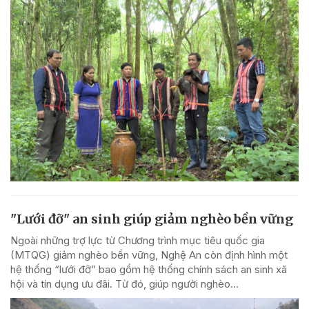
"Lưới đỡ" an sinh giúp giảm nghèo bền vững
Ngoài những trợ lực từ Chương trình mục tiêu quốc gia
(MTQG) giảm nghèo bền vững, Nghệ An còn định hình một
hệ thống “lưới đỡ” bao gồm hệ thống chính sách an sinh xã
hội và tín dụng ưu đãi. Từ đó, giúp người nghèo...