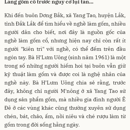
Làng gốm cổ trước nguy cơ lụi tàn…
Khi đến buôn Dơng Bắk, xã Yang Tao, huyện Lắk,
tỉnh Đắk Lắk để tìm hiểu về nghề làm gốm, nhiều
người dân cho biết, nơi đây là nguồn gốc của
nghề làm gốm cổ, nhưng hiện nay chỉ còn rất ít
người "kiên trì" với nghề, có thể đếm trên đầu
ngón tay. Bà H’Lưm Uông (sinh năm 1961) là một
trong số những người hiếm hoi tại buôn vẫn giữ
kỹ thuật làm gốm và được coi là nghệ nhân của
nghề này. Bà H’Lưm Uông chia sẻ rằng, trước
đây, không chỉ người M'nông ở xã Yang Tao sử
dụng sản phẩm gốm, mà nhiều gia đình người Ê
Đê ở các vùng khác cũng thường xuyên sử dụng
chén, bát, chảo, ấm, nồi niêu và ché rượu làm từ
gốm trong đời sống hằng ngày.