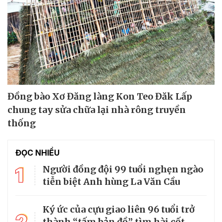
Đồng bào Xơ Đăng làng Kon Teo Đăk Lấp
chung tay sửa chữa lại nhà rông truyền
thống
ĐỌC NHIỀU
1
Người đồng đội 99 tuổi nghẹn ngào
tiễn biệt Anh hùng La Văn Cầu
Ký ức của cựu giao liên 96 tuổi trở
2
thành “tấm bản đồ” tìm hài cốt