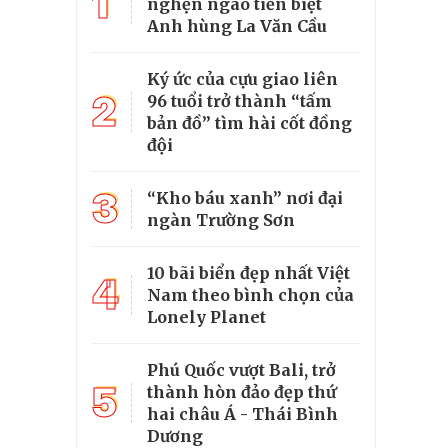
1
nghẹn ngào tiễn biệt
Anh hùng La Văn Cầu
Ký ức của cựu giao liên
2
96 tuổi trở thành “tấm
bản đồ” tìm hài cốt đồng
đội
3
“Kho báu xanh” nơi đại
ngàn Trường Sơn
10 bãi biển đẹp nhất Việt
4
Nam theo bình chọn của
Lonely Planet
Phú Quốc vượt Bali, trở
5
thành hòn đảo đẹp thứ
hai châu Á - Thái Bình
Dương