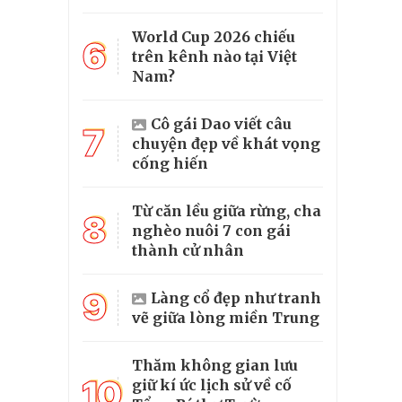
World Cup 2026 chiếu
6
trên kênh nào tại Việt
Nam?
Cô gái Dao viết câu
7
chuyện đẹp về khát vọng
cống hiến
Từ căn lều giữa rừng, cha
8
nghèo nuôi 7 con gái
thành cử nhân
9
Làng cổ đẹp như tranh
vẽ giữa lòng miền Trung
Thăm không gian lưu
10
giữ kí ức lịch sử về cố