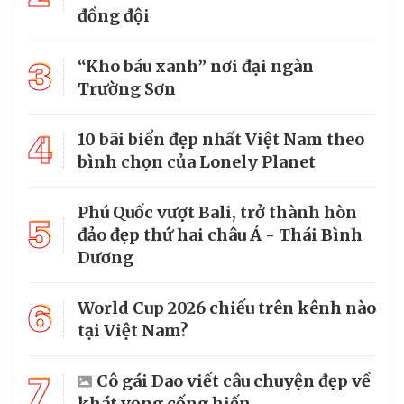
đồng đội
3
“Kho báu xanh” nơi đại ngàn
Trường Sơn
4
10 bãi biển đẹp nhất Việt Nam theo
bình chọn của Lonely Planet
Phú Quốc vượt Bali, trở thành hòn
5
đảo đẹp thứ hai châu Á - Thái Bình
Dương
6
World Cup 2026 chiếu trên kênh nào
tại Việt Nam?
7
Cô gái Dao viết câu chuyện đẹp về
khát vọng cống hiến