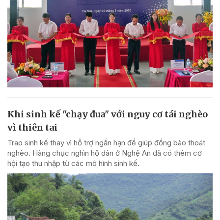
Khi sinh kế "chạy đua" với nguy cơ tái nghèo
vì thiên tai
Trao sinh kế thay vì hỗ trợ ngắn hạn để giúp đồng bào thoát
nghèo. Hàng chục nghìn hộ dân ở Nghệ An đã có thêm cơ
hội tạo thu nhập từ các mô hình sinh kế.