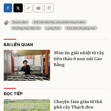
thạch đen
Kết nối tiêu thụ sản phẩm thạch đen
thương mại điện tử
Lạng Sơn
Xúc tiến thương mại
BÀI LIÊN QUAN
Món ăn giải nhiệt từ cây
tiên thảo ở non núi Cao
Bằng
ĐỌC TIẾP
Chuyện làm giàu từ thủ
phủ cây Thạch đen