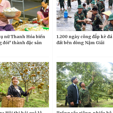
ụ nữ Thanh Hóa biến
1.200 ngày công đắp kè đá
g đói" thành đặc sản
đất bên dòng Nậm Giải
ra Hội thi hái quả lê
Trồng sầu riêng, nhiều hộ