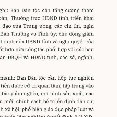
ghị: Ban Dân tộc cần tăng cường tham
àn, Thường trực HĐND tỉnh triển khai
 đạo của Trung ương, các chỉ thị, nghị
 Ban Thường vụ Tỉnh ủy; chủ động giám
ết định của UBND tỉnh và nghị quyết của
t hơn nữa công tác phối hợp với các ban
àn ĐBQH và HĐND tỉnh, các sở, ngành,
mạnh: Ban Dân tộc cần tiếp tục nghiên
 tiễn được cử tri quan tâm, tập trung vào
 tác giảm nghèo, mô hình sản xuất; các
n mới; chính sách bố trí ổn định dân cư;
nh xã hội; phổ biến giáo dục pháp luật và
át triển lâm nghiệp; Quyết định 861/QĐ-