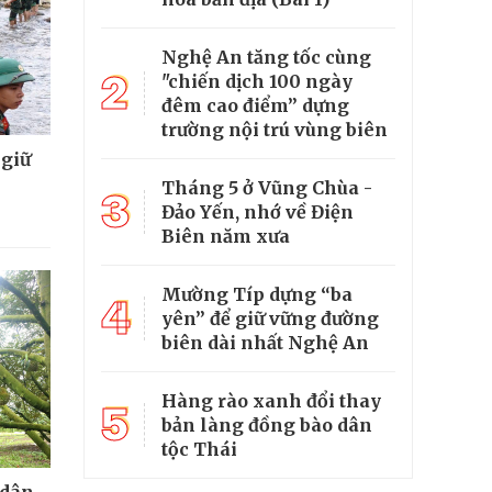
Nghệ An tăng tốc cùng
2
"chiến dịch 100 ngày
đêm cao điểm” dựng
trường nội trú vùng biên
 giữ
Tháng 5 ở Vũng Chùa -
3
Đảo Yến, nhớ về Điện
Biên năm xưa
Mường Típ dựng “ba
4
yên” để giữ vững đường
biên dài nhất Nghệ An
Hàng rào xanh đổi thay
5
bản làng đồng bào dân
tộc Thái
 dân