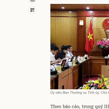
Ủy viên Ban Thường vụ Tỉnh ủy, Chủ t
Theo báo cáo, trong quý I