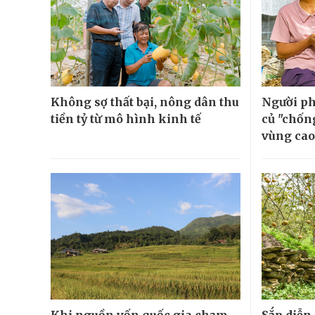
Không sợ thất bại, nông dân thu
Người ph
tiền tỷ từ mô hình kinh tế
củ "chốn
vùng cao
Khi nguồn vốn quốc gia chạm
Sắp diễn 