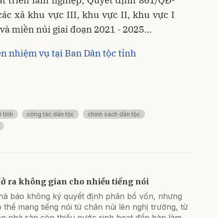
c xã khu vực III, khu vực II, khu vực I
và miền núi giai đoạn 2021 - 2025…
ện nhiệm vụ tại Ban Dân tộc tỉnh
 tỉnh
công tác dân tộc
chính sách dân tộc
ở ra không gian cho nhiều tiếng nói
hà báo không ký quyết định phân bổ vốn, nhưng
 thể mang tiếng nói từ chân núi lên nghị trường, từ
ăn nhà sàn còn thiếu nước sinh hoạt đến bàn làm