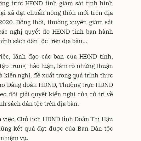
ng trực HĐND tỉnh giám sát tình hình
tại xã đạt chuẩn nông thôn mới trên địa
 2020. Đồng thời, thường xuyên giám sát
n các nghị quyết do HĐND tỉnh ban hành
chính sách dân tộc trên địa bàn…
iệc, lãnh đạo các ban của HĐND tỉnh,
tập trung thảo luận, làm rõ những thuận
à kiến nghị, đề xuất trong quá trình thực
cho Đảng đoàn HĐND, Thường trực HĐND
heo dõi giải quyết kiến nghị của cử tri về
nh sách dân tộc trên địa bàn.
m việc, Chủ tịch HĐND tỉnh Đoàn Thị Hậu
hững kết quả đạt được của Ban Dân tộc
 nhiệm vụ.