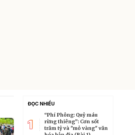
ĐỌC NHIỀU
“Phí Phông: Quỷ máu
1
rừng thiêng”: Cơn sốt
trăm tỷ và "mỏ vàng" văn
hóa bản địa (Bài 1)