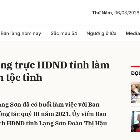
Thứ Năm,
06/08/2026
bình luận
Bản làng hôm nay
Sắc màu 54
Người giữ lửa
Media
ng trực HĐND tỉnh làm
ĐỌC
n tộc tỉnh
ng Sơn đã có buổi làm việc với Ban
Hủy
G
ông tác quý III năm 2021. Ủy viên Ban
ịch HĐND tỉnh Lạng Sơn Đoàn Thị Hậu