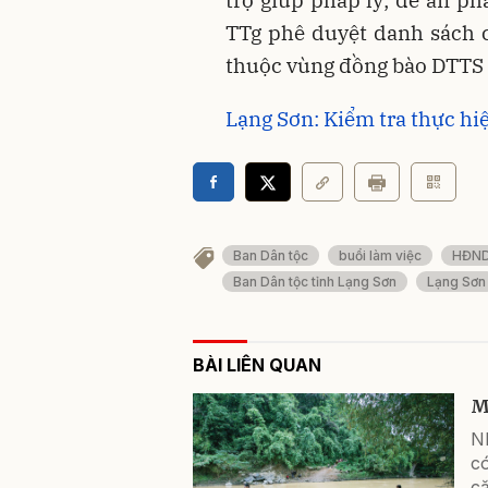
TTg phê duyệt danh sách cá
thuộc vùng đồng bào DTTS 
Lạng Sơn: Kiểm tra thực hi
Ban Dân tộc
buổi làm việc
HĐND
Ban Dân tộc tỉnh Lạng Sơn
Lạng Sơn
BÀI LIÊN QUAN
M
N
có
c