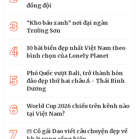
đồng đội
3
“Kho báu xanh” nơi đại ngàn
Trường Sơn
4
10 bãi biển đẹp nhất Việt Nam theo
bình chọn của Lonely Planet
Phú Quốc vượt Bali, trở thành hòn
5
đảo đẹp thứ hai châu Á - Thái Bình
Dương
6
World Cup 2026 chiếu trên kênh nào
tại Việt Nam?
7
Cô gái Dao viết câu chuyện đẹp về
khát vọng cống hiến