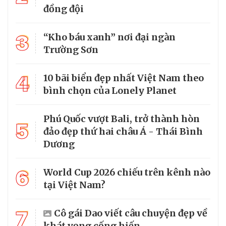
đồng đội
3
“Kho báu xanh” nơi đại ngàn
Trường Sơn
4
10 bãi biển đẹp nhất Việt Nam theo
bình chọn của Lonely Planet
Phú Quốc vượt Bali, trở thành hòn
5
đảo đẹp thứ hai châu Á - Thái Bình
Dương
6
World Cup 2026 chiếu trên kênh nào
tại Việt Nam?
7
Cô gái Dao viết câu chuyện đẹp về
khát vọng cống hiến