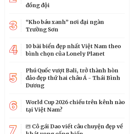
đồng đội
3
“Kho báu xanh” nơi đại ngàn
Trường Sơn
4
10 bãi biển đẹp nhất Việt Nam theo
bình chọn của Lonely Planet
Phú Quốc vượt Bali, trở thành hòn
5
đảo đẹp thứ hai châu Á - Thái Bình
Dương
6
World Cup 2026 chiếu trên kênh nào
tại Việt Nam?
7
Cô gái Dao viết câu chuyện đẹp về
khát vọng cống hiến