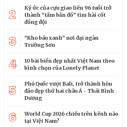
Ký ức của cựu giao liên 96 tuổi trở
2
thành “tấm bản đồ” tìm hài cốt
đồng đội
3
“Kho báu xanh” nơi đại ngàn
Trường Sơn
4
10 bãi biển đẹp nhất Việt Nam theo
bình chọn của Lonely Planet
Phú Quốc vượt Bali, trở thành hòn
5
đảo đẹp thứ hai châu Á - Thái Bình
Dương
6
World Cup 2026 chiếu trên kênh nào
tại Việt Nam?