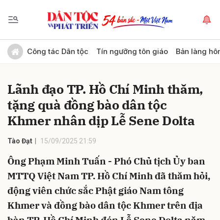
Gửi bình luận
Công tác Dân tộc
Tín ngưỡng tôn giáo
Bản làng hô
Lãnh đạo TP. Hồ Chí Minh thăm,
tặng quà đồng bào dân tộc
Khmer nhân dịp Lễ Sene Dolta
Tào Đạt
15/09/2025 21:59
Hủy
Gửi
Ông Phạm Minh Tuấn - Phó Chủ tịch Ủy ban
MTTQ Việt Nam TP. Hồ Chí Minh đã thăm hỏi,
động viên chức sắc Phật giáo Nam tông
Khmer và đồng bào dân tộc Khmer trên địa