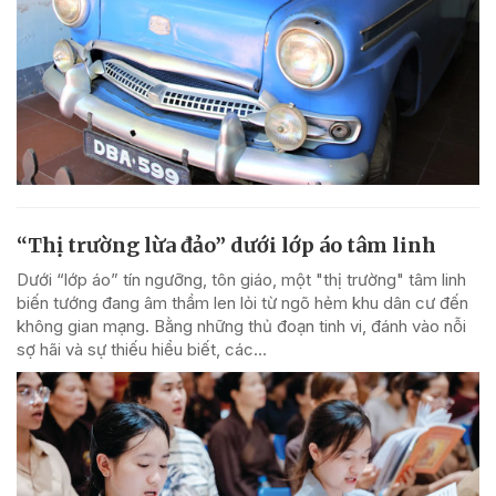
“Thị trường lừa đảo” dưới lớp áo tâm linh
Dưới “lớp áo” tín ngưỡng, tôn giáo, một "thị trường" tâm linh
biến tướng đang âm thầm len lỏi từ ngõ hẻm khu dân cư đến
không gian mạng. Bằng những thủ đoạn tinh vi, đánh vào nỗi
sợ hãi và sự thiếu hiểu biết, các...