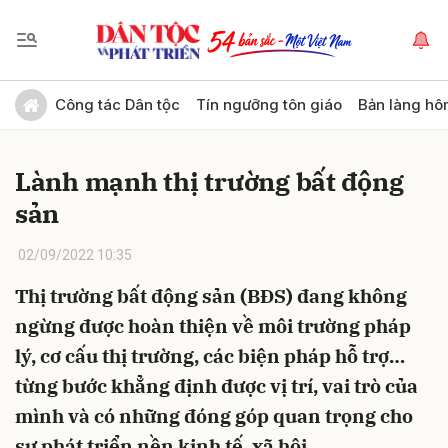
Gửi bình luận
Công tác Dân tộc
Tín ngưỡng tôn giáo
Bản làng hô
Lành mạnh thị trường bất động
sản
02/09/2022 10:35
Thị trường bất động sản (BĐS) đang không
Hủy
Gửi
ngừng được hoàn thiện về môi trường pháp
lý, cơ cấu thị trường, các biện pháp hỗ trợ…
từng bước khẳng định được vị trí, vai trò của
mình và có những đóng góp quan trọng cho
sự phát triển nền kinh tế, xã hội.