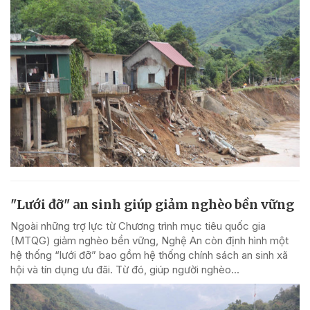
"Lưới đỡ" an sinh giúp giảm nghèo bền vững
Ngoài những trợ lực từ Chương trình mục tiêu quốc gia
(MTQG) giảm nghèo bền vững, Nghệ An còn định hình một
hệ thống “lưới đỡ” bao gồm hệ thống chính sách an sinh xã
hội và tín dụng ưu đãi. Từ đó, giúp người nghèo...