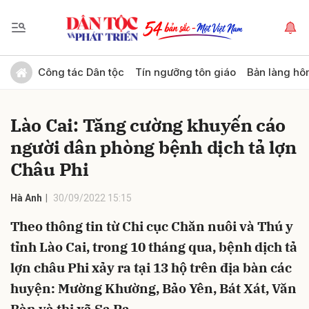
Gửi bình luận
Công tác Dân tộc
Tín ngưỡng tôn giáo
Bản làng hô
Lào Cai: Tăng cường khuyến cáo
người dân phòng bệnh dịch tả lợn
Châu Phi
Hà Anh
30/09/2022 15:15
Hủy
Gửi
Theo thông tin từ Chi cục Chăn nuôi và Thú y
tỉnh Lào Cai, trong 10 tháng qua, bệnh dịch tả
lợn châu Phi xảy ra tại 13 hộ trên địa bàn các
huyện: Mường Khường, Bảo Yên, Bát Xát, Văn