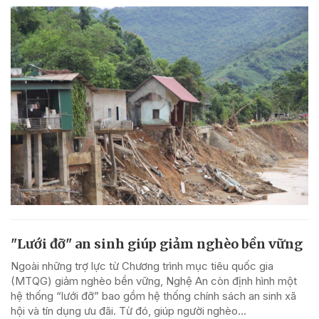
"Lưới đỡ" an sinh giúp giảm nghèo bền vững
Ngoài những trợ lực từ Chương trình mục tiêu quốc gia
(MTQG) giảm nghèo bền vững, Nghệ An còn định hình một
hệ thống “lưới đỡ” bao gồm hệ thống chính sách an sinh xã
hội và tín dụng ưu đãi. Từ đó, giúp người nghèo...