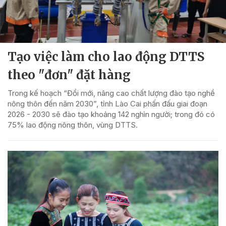
Tạo việc làm cho lao động DTTS
theo "đơn" đặt hàng
Trong kế hoạch “Đổi mới, nâng cao chất lượng đào tạo nghề
nông thôn đến năm 2030”, tỉnh Lào Cai phấn đấu giai đoạn
2026 - 2030 sẽ đào tạo khoảng 142 nghìn người; trong đó có
75% lao động nông thôn, vùng DTTS.