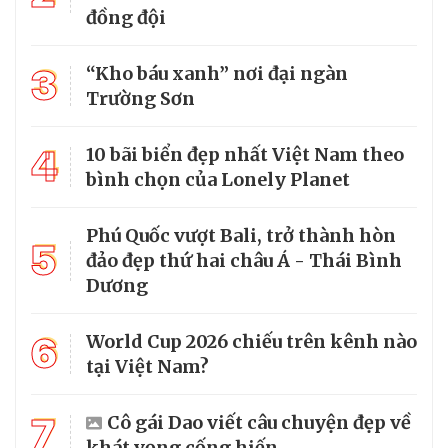
đồng đội
3
“Kho báu xanh” nơi đại ngàn
Trường Sơn
4
10 bãi biển đẹp nhất Việt Nam theo
bình chọn của Lonely Planet
Phú Quốc vượt Bali, trở thành hòn
5
đảo đẹp thứ hai châu Á - Thái Bình
Dương
6
World Cup 2026 chiếu trên kênh nào
tại Việt Nam?
7
Cô gái Dao viết câu chuyện đẹp về
khát vọng cống hiến