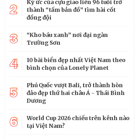
Ký ức của cựu giao liên 96 tuổi trở
2
thành “tấm bản đồ” tìm hài cốt
đồng đội
3
“Kho báu xanh” nơi đại ngàn
Trường Sơn
4
10 bãi biển đẹp nhất Việt Nam theo
bình chọn của Lonely Planet
Phú Quốc vượt Bali, trở thành hòn
5
đảo đẹp thứ hai châu Á - Thái Bình
Dương
6
World Cup 2026 chiếu trên kênh nào
tại Việt Nam?