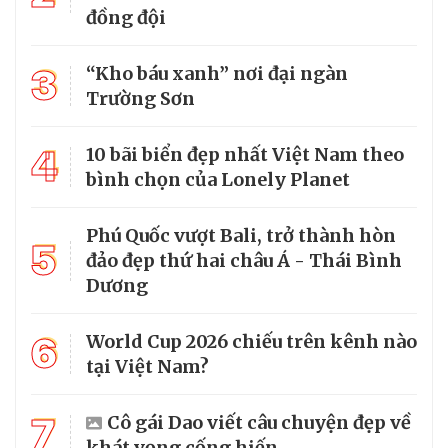
đồng đội
3
“Kho báu xanh” nơi đại ngàn
Trường Sơn
4
10 bãi biển đẹp nhất Việt Nam theo
bình chọn của Lonely Planet
Phú Quốc vượt Bali, trở thành hòn
5
đảo đẹp thứ hai châu Á - Thái Bình
Dương
6
World Cup 2026 chiếu trên kênh nào
tại Việt Nam?
7
Cô gái Dao viết câu chuyện đẹp về
khát vọng cống hiến