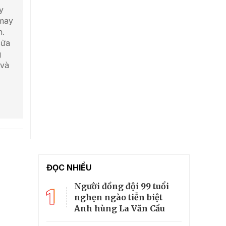
y
 may
n.
cửa
g
 và
ĐỌC NHIỀU
Người đồng đội 99 tuổi
1
nghẹn ngào tiễn biệt
Anh hùng La Văn Cầu