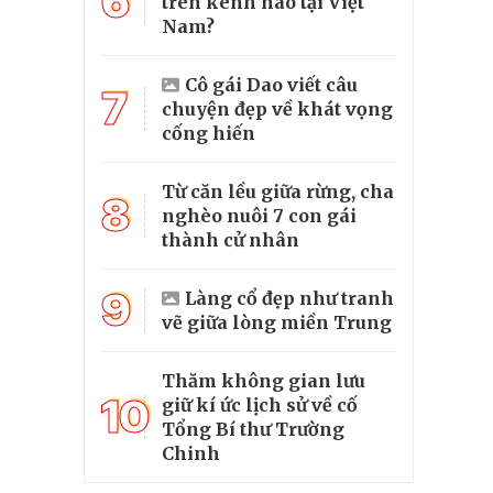
6
trên kênh nào tại Việt
Nam?
Cô gái Dao viết câu
7
chuyện đẹp về khát vọng
cống hiến
Từ căn lều giữa rừng, cha
8
nghèo nuôi 7 con gái
thành cử nhân
9
Làng cổ đẹp như tranh
vẽ giữa lòng miền Trung
Thăm không gian lưu
10
giữ kí ức lịch sử về cố
Tổng Bí thư Trường
Chinh