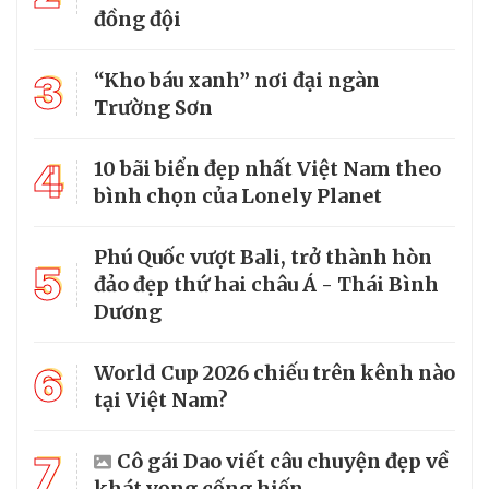
đồng đội
3
“Kho báu xanh” nơi đại ngàn
Trường Sơn
4
10 bãi biển đẹp nhất Việt Nam theo
bình chọn của Lonely Planet
Phú Quốc vượt Bali, trở thành hòn
5
đảo đẹp thứ hai châu Á - Thái Bình
Dương
6
World Cup 2026 chiếu trên kênh nào
tại Việt Nam?
7
Cô gái Dao viết câu chuyện đẹp về
khát vọng cống hiến