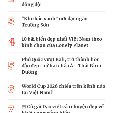
đồng đội
3
“Kho báu xanh” nơi đại ngàn
Trường Sơn
4
10 bãi biển đẹp nhất Việt Nam theo
bình chọn của Lonely Planet
Phú Quốc vượt Bali, trở thành hòn
5
đảo đẹp thứ hai châu Á - Thái Bình
Dương
6
World Cup 2026 chiếu trên kênh nào
tại Việt Nam?
7
Cô gái Dao viết câu chuyện đẹp về
khát vọng cống hiến