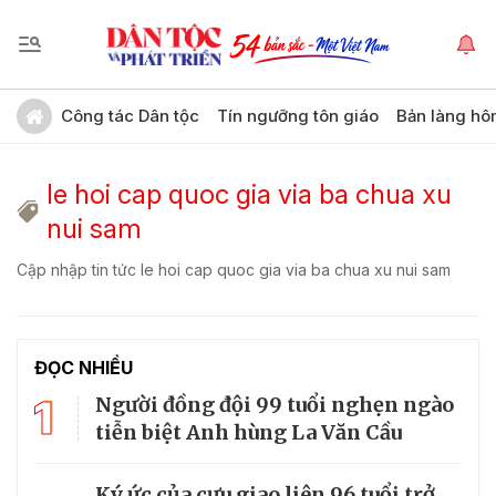
Công tác Dân tộc
Tín ngưỡng tôn giáo
Bản làng hô
le hoi cap quoc gia via ba chua xu
nui sam
Cập nhập tin tức le hoi cap quoc gia via ba chua xu nui sam
ĐỌC NHIỀU
1
Người đồng đội 99 tuổi nghẹn ngào
tiễn biệt Anh hùng La Văn Cầu
Ký ức của cựu giao liên 96 tuổi trở