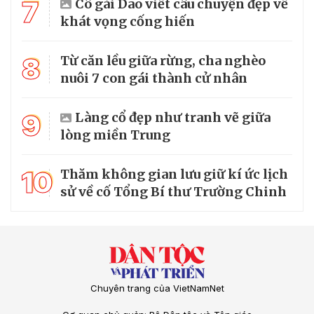
7
Cô gái Dao viết câu chuyện đẹp về
khát vọng cống hiến
8
Từ căn lều giữa rừng, cha nghèo
nuôi 7 con gái thành cử nhân
9
Làng cổ đẹp như tranh vẽ giữa
lòng miền Trung
10
Thăm không gian lưu giữ kí ức lịch
sử về cố Tổng Bí thư Trường Chinh
Chuyên trang của VietNamNet