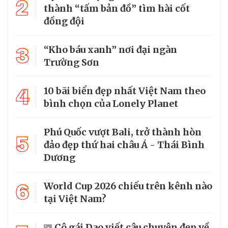
2
thành “tấm bản đồ” tìm hài cốt
đồng đội
3
“Kho báu xanh” nơi đại ngàn
Trường Sơn
4
10 bãi biển đẹp nhất Việt Nam theo
bình chọn của Lonely Planet
Phú Quốc vượt Bali, trở thành hòn
5
đảo đẹp thứ hai châu Á - Thái Bình
Dương
6
World Cup 2026 chiếu trên kênh nào
tại Việt Nam?
Cô gái Dao viết câu chuyện đẹp về