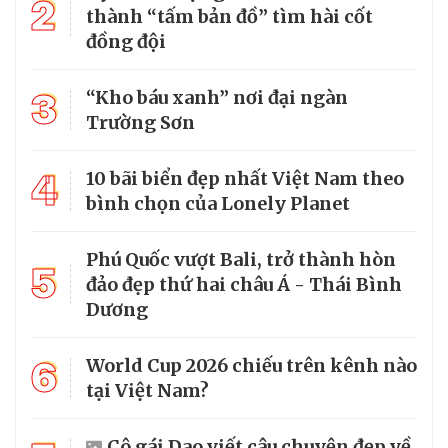
2
thành “tấm bản đồ” tìm hài cốt
đồng đội
3
“Kho báu xanh” nơi đại ngàn
Trường Sơn
4
10 bãi biển đẹp nhất Việt Nam theo
bình chọn của Lonely Planet
Phú Quốc vượt Bali, trở thành hòn
5
đảo đẹp thứ hai châu Á - Thái Bình
Dương
6
World Cup 2026 chiếu trên kênh nào
tại Việt Nam?
Cô gái Dao viết câu chuyện đẹp về