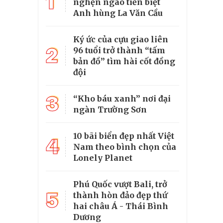
1
nghẹn ngào tiễn biệt
Anh hùng La Văn Cầu
Ký ức của cựu giao liên
2
96 tuổi trở thành “tấm
bản đồ” tìm hài cốt đồng
đội
3
“Kho báu xanh” nơi đại
ngàn Trường Sơn
10 bãi biển đẹp nhất Việt
4
Nam theo bình chọn của
Lonely Planet
Phú Quốc vượt Bali, trở
5
thành hòn đảo đẹp thứ
hai châu Á - Thái Bình
Dương