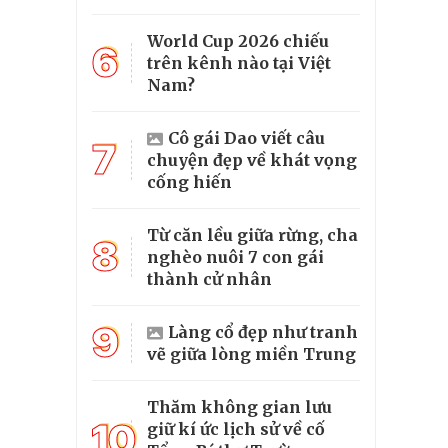
World Cup 2026 chiếu
6
trên kênh nào tại Việt
Nam?
Cô gái Dao viết câu
7
chuyện đẹp về khát vọng
cống hiến
Từ căn lều giữa rừng, cha
8
nghèo nuôi 7 con gái
thành cử nhân
9
Làng cổ đẹp như tranh
vẽ giữa lòng miền Trung
Thăm không gian lưu
10
giữ kí ức lịch sử về cố