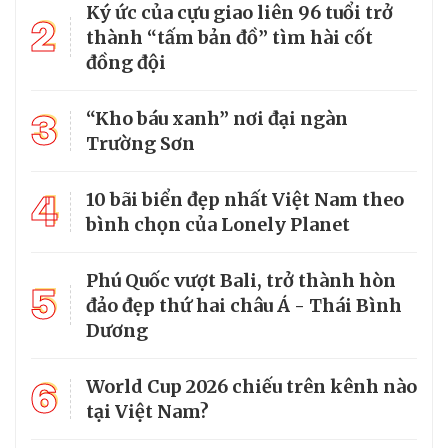
Ký ức của cựu giao liên 96 tuổi trở
2
thành “tấm bản đồ” tìm hài cốt
đồng đội
3
“Kho báu xanh” nơi đại ngàn
Trường Sơn
4
10 bãi biển đẹp nhất Việt Nam theo
bình chọn của Lonely Planet
Phú Quốc vượt Bali, trở thành hòn
5
đảo đẹp thứ hai châu Á - Thái Bình
Dương
6
World Cup 2026 chiếu trên kênh nào
tại Việt Nam?