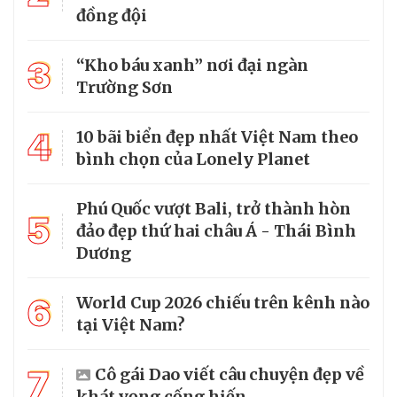
đồng đội
3
“Kho báu xanh” nơi đại ngàn
Trường Sơn
4
10 bãi biển đẹp nhất Việt Nam theo
bình chọn của Lonely Planet
Phú Quốc vượt Bali, trở thành hòn
5
đảo đẹp thứ hai châu Á - Thái Bình
Dương
6
World Cup 2026 chiếu trên kênh nào
tại Việt Nam?
7
Cô gái Dao viết câu chuyện đẹp về
khát vọng cống hiến