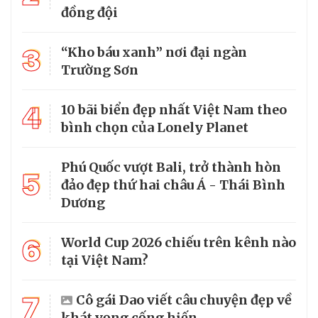
đồng đội
3
“Kho báu xanh” nơi đại ngàn
Trường Sơn
4
10 bãi biển đẹp nhất Việt Nam theo
bình chọn của Lonely Planet
Phú Quốc vượt Bali, trở thành hòn
5
đảo đẹp thứ hai châu Á - Thái Bình
Dương
6
World Cup 2026 chiếu trên kênh nào
tại Việt Nam?
7
Cô gái Dao viết câu chuyện đẹp về
khát vọng cống hiến