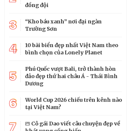
đồng đội
3
“Kho báu xanh” nơi đại ngàn
Trường Sơn
4
10 bãi biển đẹp nhất Việt Nam theo
bình chọn của Lonely Planet
Phú Quốc vượt Bali, trở thành hòn
5
đảo đẹp thứ hai châu Á - Thái Bình
Dương
6
World Cup 2026 chiếu trên kênh nào
tại Việt Nam?
7
Cô gái Dao viết câu chuyện đẹp về
khát vọng cống hiến