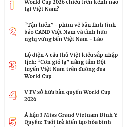
1
World Cup 2026 chiếu trên kênh nào
tại Việt Nam?
“Tận hiến” - phim về bản lĩnh tình
2
báo CAND Việt Nam và tình hữu
nghị vững bền Việt Nam - Lào
Lộ diện 4 cầu thủ Việt kiều sắp nhập
3
tịch: “Cơn gió lạ” nâng tầm Đội
tuyển Việt Nam trên đường đua
World Cup
4
VTV sở hữu bản quyền World Cup
2026
Á hậu 3 Miss Grand Vietnam Đinh Y
5
Quyên: Tuổi trẻ kiến tạo hòa bình