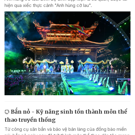
hiện qua xiếc thực cảnh "Anh hùng cờ lau".
Bắn nỏ - Kỹ năng sinh tồn thành môn thể
thao truyền thống
Từ công cụ săn bắn và bảo vệ bản làng của đồng bào miền