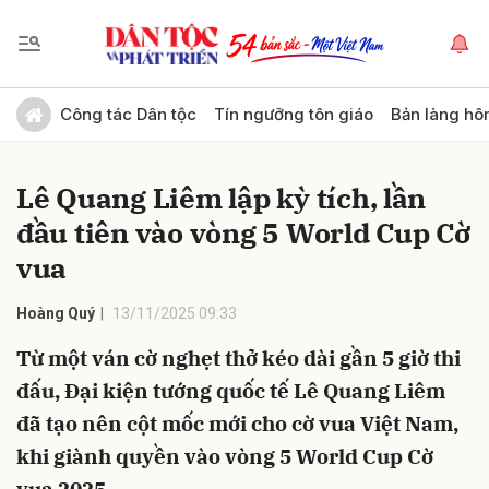
Gửi bình luận
Công tác Dân tộc
Tín ngưỡng tôn giáo
Bản làng hô
Lê Quang Liêm lập kỳ tích, lần
đầu tiên vào vòng 5 World Cup Cờ
vua
Hoàng Quý
13/11/2025 09:33
Hủy
Gửi
Từ một ván cờ nghẹt thở kéo dài gần 5 giờ thi
đấu, Đại kiện tướng quốc tế Lê Quang Liêm
đã tạo nên cột mốc mới cho cờ vua Việt Nam,
khi giành quyền vào vòng 5 World Cup Cờ