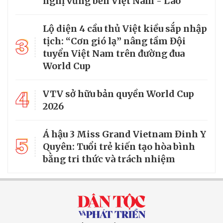
nghị vững bền Việt Nam - Lào
Lộ diện 4 cầu thủ Việt kiều sắp nhập
3
tịch: “Cơn gió lạ” nâng tầm Đội
tuyển Việt Nam trên đường đua
World Cup
4
VTV sở hữu bản quyền World Cup
2026
Á hậu 3 Miss Grand Vietnam Đinh Y
5
Quyên: Tuổi trẻ kiến tạo hòa bình
bằng tri thức và trách nhiệm