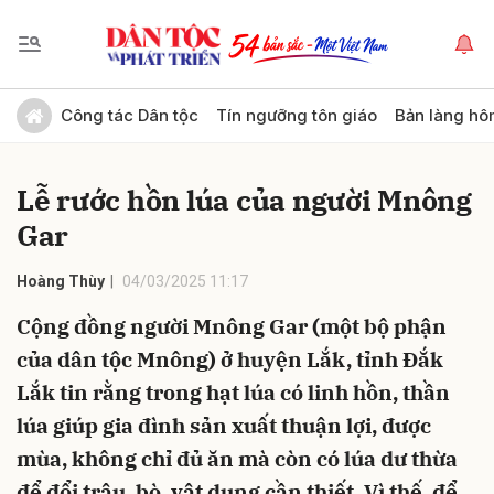
Gửi bình luận
Công tác Dân tộc
Tín ngưỡng tôn giáo
Bản làng hô
Lễ rước hồn lúa của người Mnông
Gar
Hoàng Thùy
04/03/2025 11:17
Cộng đồng người Mnông Gar (một bộ phận
Hủy
Gửi
của dân tộc Mnông) ở huyện Lắk, tỉnh Đắk
Lắk tin rằng trong hạt lúa có linh hồn, thần
lúa giúp gia đình sản xuất thuận lợi, được
mùa, không chỉ đủ ăn mà còn có lúa dư thừa
để đổi trâu, bò, vật dụng cần thiết. Vì thế, để