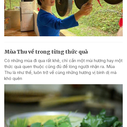
Mùa Thu về trong từng thức quà
Có những mùa đi qua rất khẽ, chỉ cần một mùi hương hay một
thức quà quen thuộc cũng đủ để lòng người nhận ra. Mùa
Thu là như thế, luôn trở về cùng những hương vị bình dị mà
khó quên