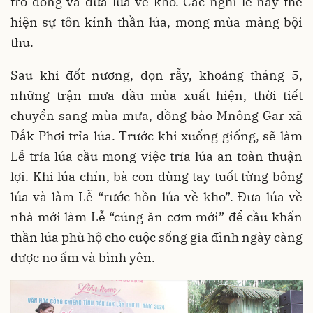
trổ đòng và đưa lúa về kho. Các nghi lễ này thể
hiện sự tôn kính thần lúa, mong mùa màng bội
thu.
Sau khi đốt nương, dọn rẫy, khoảng tháng 5,
những trận mưa đầu mùa xuất hiện, thời tiết
chuyển sang mùa mưa, đồng bào Mnông Gar xã
Đắk Phơi trỉa lúa. Trước khi xuống giống, sẽ làm
Lễ trỉa lúa cầu mong việc trỉa lúa an toàn thuận
lợi. Khi lúa chín, bà con dùng tay tuốt từng bông
lúa và làm Lễ “rước hồn lúa về kho”. Đưa lúa về
nhà mới làm Lễ “cúng ăn cơm mới” để cầu khấn
thần lúa phù hộ cho cuộc sống gia đình ngày càng
được no ấm và bình yên.