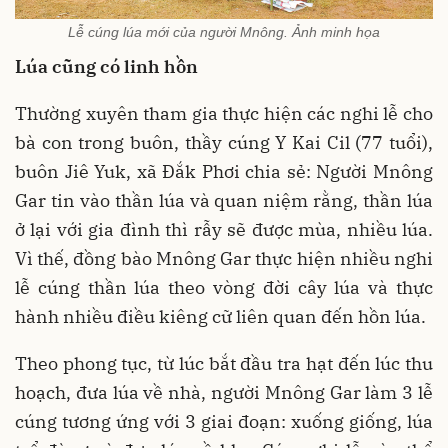
Lễ cúng lúa mới của người Mnông. Ảnh minh họa
Lúa cũng có linh hồn
Thường xuyên tham gia thực hiện các nghi lễ cho
bà con trong buôn, thầy cúng Y Kai Cil (77 tuổi),
buôn Jiê Yuk, xã Đắk Phơi chia sẻ: Người Mnông
Gar tin vào thần lúa và quan niệm rằng, thần lúa
ở lại với gia đình thì rẫy sẽ được mùa, nhiều lúa.
Vì thế, đồng bào Mnông Gar thực hiện nhiều nghi
lễ cúng thần lúa theo vòng đời cây lúa và thực
hành nhiều điều kiêng cữ liên quan đến hồn lúa.
Theo phong tục, từ lúc bắt đầu tra hạt đến lúc thu
hoạch, đưa lúa về nhà, người Mnông Gar làm 3 lễ
cúng tương ứng với 3 giai đoạn: xuống giống, lúa