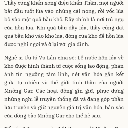
Thầy cúng khấn xong điệu khấn Thần, mọi người
bắt đầu tuốt lúa vào những cái nong, rồi vốc lúa
bỏ vào một quả bầu khô. Đây chính là nơi trú ngụ
của hồn lúa. Khi quả bầu đầy lúa, thầy cúng đặt
quả bầu khô vào kho lúa, đóng cửa kho để hồn lúa
được nghỉ ngơi và ở lại với gia đình.
Nghệ sĩ Ưu tú Vũ Lân chia sẻ: Lễ nước hồn lúa về
kho được hình thành từ cuộc sống lao động, phản
ánh tín ngưỡng tâm linh, nét văn hóa gắn kết
giữa tự nhiên và thế giới tinh thần của người
Mnông Gar. Các hoạt động gìn giữ, phục dựng
những nghi lễ truyền thống đã và đang góp phần
lưu truyền và giữ nguyên giá trị văn hóa, bản sắc
của đồng bào Mnông Gar cho thế hệ sau.