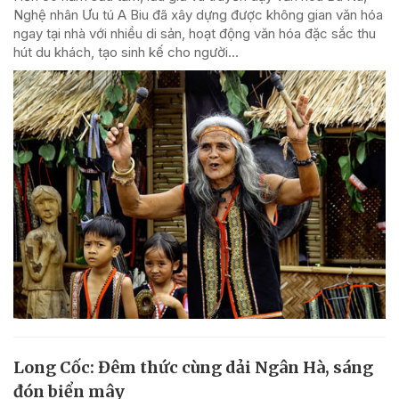
Nghệ nhân Ưu tú A Biu đã xây dựng được không gian văn hóa
ngay tại nhà với nhiều di sản, hoạt động văn hóa đặc sắc thu
hút du khách, tạo sinh kế cho người...
Long Cốc: Đêm thức cùng dải Ngân Hà, sáng
đón biển mây