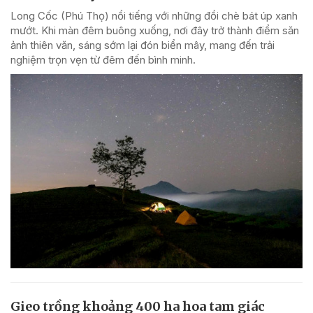
Long Cốc (Phú Thọ) nổi tiếng với những đồi chè bát úp xanh
mướt. Khi màn đêm buông xuống, nơi đây trở thành điểm săn
ảnh thiên văn, sáng sớm lại đón biển mây, mang đến trải
nghiệm trọn vẹn từ đêm đến bình minh.
Gieo trồng khoảng 400 ha hoa tam giác