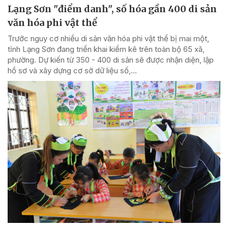
Lạng Sơn "điểm danh", số hóa gần 400 di sản
văn hóa phi vật thể
Trước nguy cơ nhiều di sản văn hóa phi vật thể bị mai một,
tỉnh Lạng Sơn đang triển khai kiểm kê trên toàn bộ 65 xã,
phường. Dự kiến từ 350 - 400 di sản sẽ được nhận diện, lập
hồ sơ và xây dựng cơ sở dữ liệu số,...