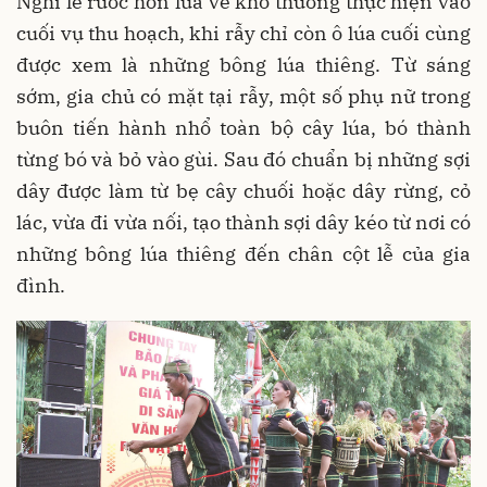
Nghi lễ rước hồn lúa về kho thường thực hiện vào
cuối vụ thu hoạch, khi rẫy chỉ còn ô lúa cuối cùng
được xem là những bông lúa thiêng. Từ sáng
sớm, gia chủ có mặt tại rẫy, một số phụ nữ trong
buôn tiến hành nhổ toàn bộ cây lúa, bó thành
từng bó và bỏ vào gùi. Sau đó chuẩn bị những sợi
dây được làm từ bẹ cây chuối hoặc dây rừng, cỏ
lác, vừa đi vừa nối, tạo thành sợi dây kéo từ nơi có
những bông lúa thiêng đến chân cột lễ của gia
đình.