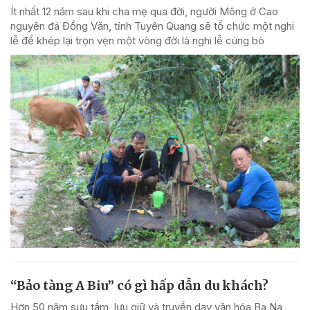
Ít nhất 12 năm sau khi cha mẹ qua đời, người Mông ở Cao
nguyên đá Đồng Văn, tỉnh Tuyên Quang sẽ tổ chức một nghi
lễ để khép lại trọn vẹn một vòng đời là nghi lễ cúng bò
“Bảo tàng A Biu” có gì hấp dẫn du khách?
Hơn 50 năm sưu tầm, lưu giữ và truyền dạy văn hóa Ba Na,