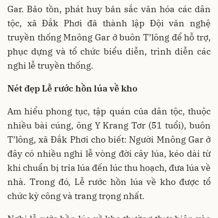
Gar. Bảo tồn, phát huy bản sắc văn hóa các dân
tộc, xã Đắk Phơi đã thành lập Đội văn nghệ
truyền thống Mnông Gar ở buôn T’lông để hỗ trợ,
phục dựng và tổ chức biểu diễn, trình diễn các
nghi lễ truyền thống.
Nét đẹp Lễ rước hồn lúa về kho
Am hiểu phong tục, tập quán của dân tộc, thuộc
nhiều bài cúng, ông Y Krang Tơr (51 tuổi), buôn
T’lông, xã Đắk Phơi cho biết: Người Mnông Gar ở
đây có nhiều nghi lễ vòng đời cây lúa, kéo dài từ
khi chuẩn bị trỉa lúa đến lúc thu hoạch, đưa lúa về
nhà. Trong đó, Lễ rước hồn lúa về kho được tổ
chức kỳ công và trang trọng nhất.