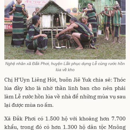
Nghệ nhân xã Đắk Phơi, huyện Lắk phục dựng Lễ cúng rước hồn
lúa về kho
Chị H’Uyn Liêng Hót, buôn Jiê Yuk chia sẻ: Thóc
lúa đầy kho là nhờ thần linh ban cho nên phải
làm Lễ rước hồn lúa về nhà để những mùa vụ sau
lại được mùa no ấm.
Xã Đắk Phơi có 1.500 hộ với khoảng hơn 7.700
khẩu, trong đó có hơn 1.300 hộ dân tộc Mnông